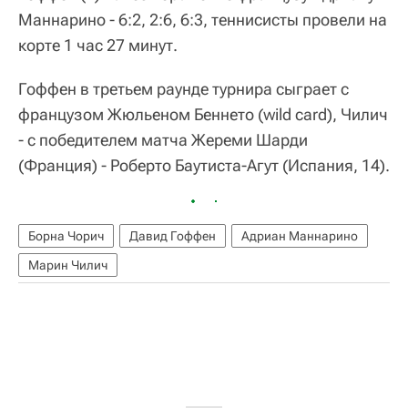
Маннарино - 6:2, 2:6, 6:3, теннисисты провели на
корте 1 час 27 минут.
Гоффен в третьем раунде турнира сыграет с
французом Жюльеном Беннето (wild card), Чилич
- с победителем матча Жереми Шарди
(Франция) - Роберто Баутиста-Агут (Испания, 14).
Борна Чорич
Давид Гоффен
Адриан Маннарино
Марин Чилич