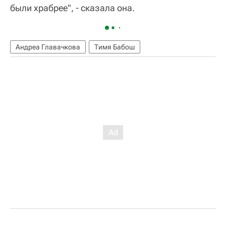
были храбрее", - сказала она.
Андреа Главачкова
Тимя Бабош