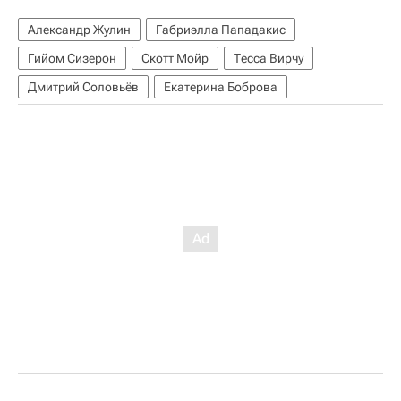
Александр Жулин
Габриэлла Пападакис
Гийом Сизерон
Скотт Мойр
Тесса Вирчу
Дмитрий Соловьёв
Екатерина Боброва