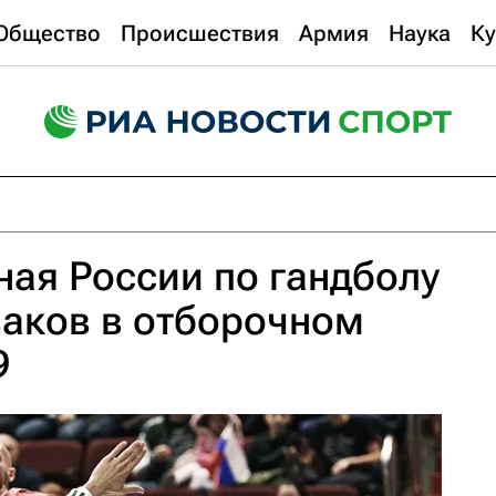
Общество
Происшествия
Армия
Наука
Ку
ая России по гандболу
ваков в отборочном
9