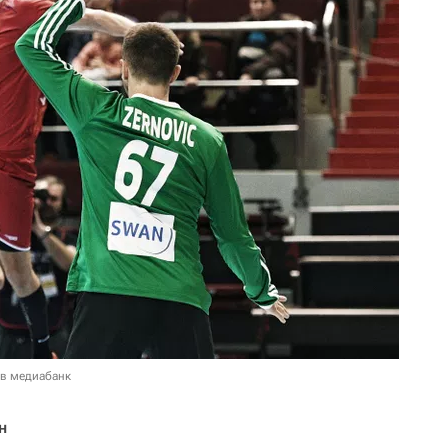
 в медиабанк
н