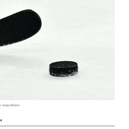
в медиабанк
н