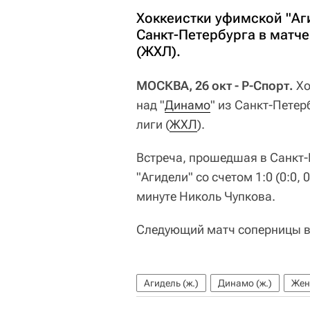
Хоккеистки уфимской "Аг
Санкт-Петербурга в матч
(ЖХЛ).
МОСКВА, 26 окт - Р-Спорт.
Хо
над "
Динамо
" из Санкт-Пете
лиги (
ЖХЛ
).
Встреча, прошедшая в Санкт-
"Агидели" со счетом 1:0 (0:0,
минуте Николь Чупкова.
Следующий матч соперницы вн
Агидель (ж.)
Динамо (ж.)
Жен