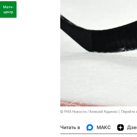
Матч-
центр
© РИА Новости / Алексей Куденко
Перейти 
Читать в
МАКС
Дзе