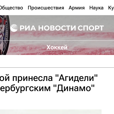
Общество
Происшествия
Армия
Наука
Ку
Хоккей
й принесла "Агидели"
тербургским "Динамо"