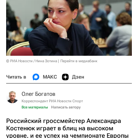
© РИА Новости / Нина Зотина
Перейти в медиабанк
Читать в
МАКС
Дзен
Олег Богатов
Корреспондент РИА Новости Спорт
Все материалы
Написать автору
Российский гроссмейстер Александра
Костенюк играет в блиц на высоком
уровне, и ее успех на чемпионате Европы