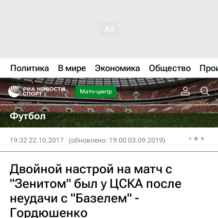
Политика
В мире
Экономика
Общество
Про
Матч-центр
Футбол
19:32 22.10.2017
(обновлено: 19:00 03.09.2019)
Двойной настрой на матч с
"Зенитом" был у ЦСКА после
неудачи с "Базелем" -
Гордюшенко