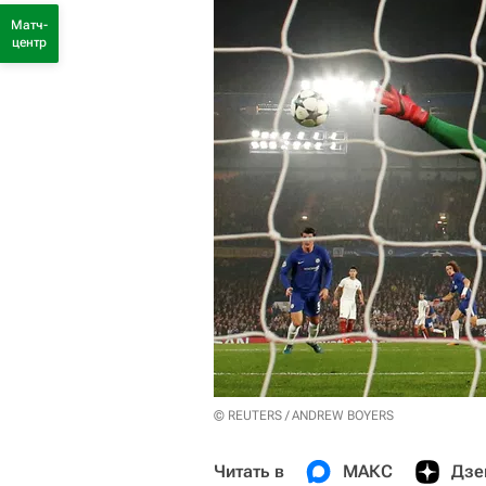
Матч-
центр
© REUTERS / ANDREW BOYERS
Читать в
МАКС
Дзе