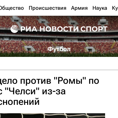
Общество
Происшествия
Армия
Наука
Ку
Футбол
ело против "Ромы" по
 "Челси" из-за
снопений