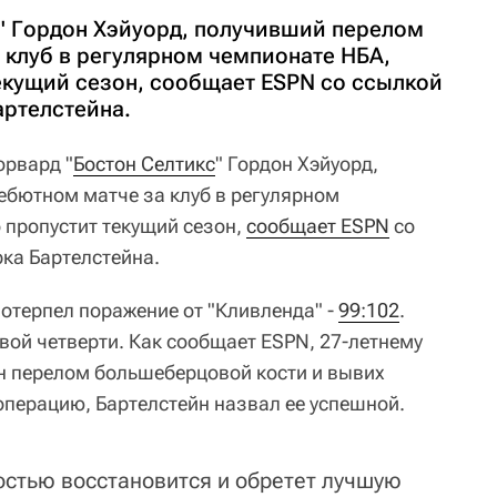
" Гордон Хэйуорд, получивший перелом
 клуб в регулярном чемпионате НБА,
текущий сезон, сообщает ESPN со ссылкой
артелстейна.
рвард "
Бостон Селтикс
" Гордон Хэйуорд,
ебютном матче за клуб в регулярном
о пропустит текущий сезон,
сообщает ESPN
со
рка Бартелстейна.
 потерпел поражение от "Кливленда" -
99:102
.
вой четверти. Как сообщает ESPN, 27-летнему
н перелом большеберцовой кости и вывих
операцию, Бартелстейн назвал ее успешной.
остью восстановится и обретет лучшую