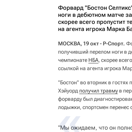
Форвард "Бостон Селтикс
ноги в дебютном матче за
скорее всего пропустит 
на агента игрока Марка Б
МОСКВА, 19 окт - Р-Спорт.
Фо
получивший перелом ноги в д
чемпионате
НБА
, скорее всег
ссылкой на агента игрока Ма
"Бостон" во вторник в гостях
Хэйуорд
получил травму
в пер
форварду был диагностирова
лодыжки, спортсмен перенес 
"Мы ожидаем, что он полн