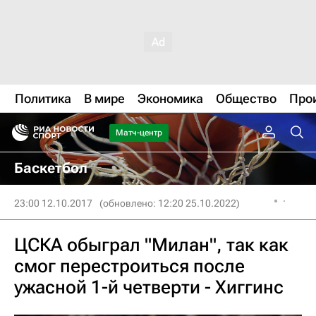
Политика
В мире
Экономика
Общество
Про
Матч-центр
Баскетбол
23:00 12.10.2017
(обновлено: 12:20 25.10.2022)
ЦСКА обыграл "Милан", так как
смог перестроиться после
ужасной 1-й четверти - Хиггинс