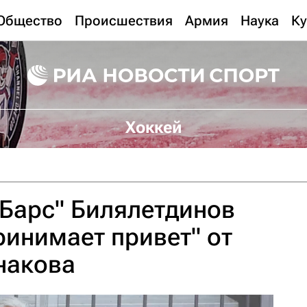
Общество
Происшествия
Армия
Наука
Ку
Хоккей
 Барс" Билялетдинов
ринимает привет" от
накова