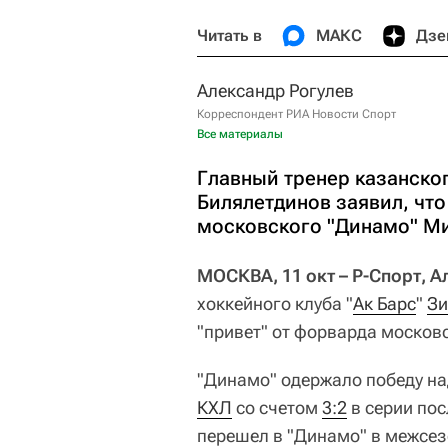
Читать в
МАКС
Дзе
Александр Рогулев
Корреспондент РИА Новости Спорт
Все материалы
Главный тренер казанског
Билялетдинов заявил, что
московского "Динамо" Ми
МОСКВА, 11 окт – Р-Спорт, А
хоккейного клуба "
Ак Барс
"
Зи
"привет" от форварда московс
"Динамо" одержало победу на
КХЛ
со счетом
3:2
в серии пос
перешел в "Динамо" в межсезо