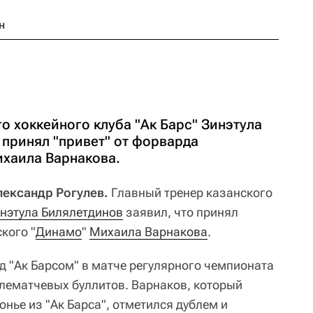
н
о хоккейного клуба "Ак Барс" Зинэтула
 принял "привет" от форварда
хаила Варнакова.
лександр Рогулев.
Главный тренер казанского
нэтула Билялетдинов
заявил, что принял
кого "
Динамо
"
Михаила Варнакова
.
д "Ак Барсом" в матче регулярного чемпионата
лематчевых буллитов. Варнаков, который
нье из "Ак Барса", отметился дублем и