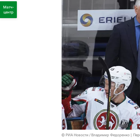
Матч-
центр
© РИА Новости / Владимир Федоренко
Пер