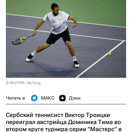
© REUTERS / Aly Song
Читать в
МАКС
Дзен
Сербский теннисист Виктор Троицки
переиграл австрийца Доминика Тима во
втором круге турнира серии "Мастерс" в