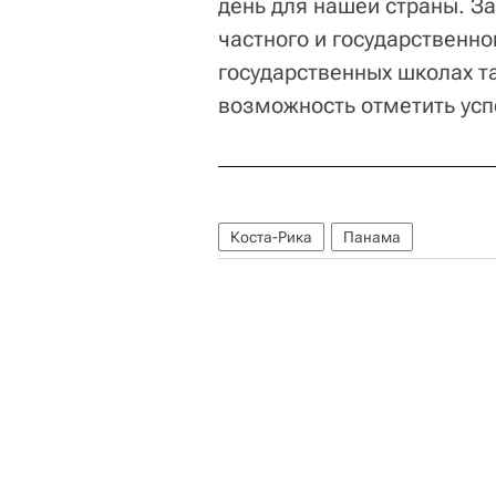
день для нашей страны. За
частного и государственно
государственных школах т
возможность отметить успе
Коста-Рика
Панама