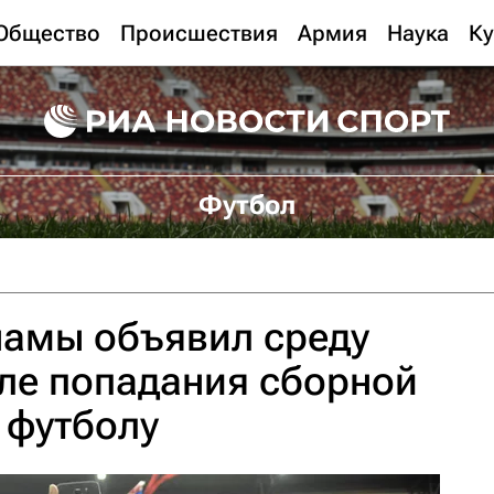
Общество
Происшествия
Армия
Наука
Ку
Футбол
намы объявил среду
ле попадания сборной
 футболу