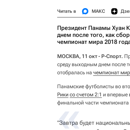
Читать в
МАКС
Дзе
Президент Панамы Хуан К
днем после того, как сбо
чемпионат мира 2018 года
МОСКВА, 11 окт - Р-Спорт.
Пр
среду выходным днем после т
отобралась на
чемпионат мира
Панамские футболисты во вто
Рики
со счетом 2:1
и впервые 
финальной части чемпионата
"Завтра будет национальн