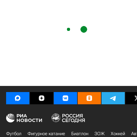
Футбол
Фигурное катание
Биатлон
ЗОЖ
Хоккей
Ав