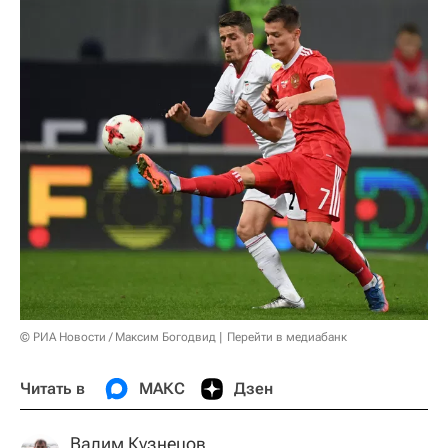
© РИА Новости / Максим Богодвид
Перейти в медиабанк
Читать в
МАКС
Дзен
Вадим Кузнецов