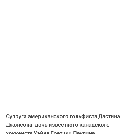
Супруга американского гольфиста Дастина
Джонсона, дочь известного канадского
хоккеиста Уэйна Гретцки Паулина