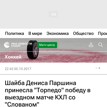
Политика
В мире
Экономика
Общество
Про
Матч-центр
Хоккей
22:42 05.10.2017
Шайба Дениса Паршина
принесла "Торпедо" победу в
выездном матче КХЛ со
"Слованом"