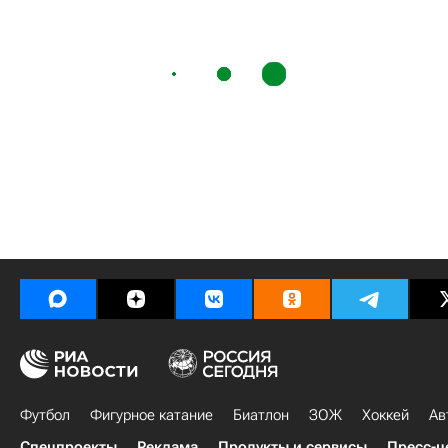
Футбол
Фигурное катание
Биатлон
ЗОЖ
Хоккей
Ав
Спецпроекты
Реклама
Продукты и сервисы
Пресс-ц