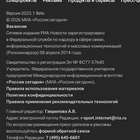
Спецпроекты
Реклама
Продукты и сервисы
Пресс-ц
Версия 2023.1 Beta
© 2026 МИА «Россия сегодня»
Вакансии
Сетевое издание РИА Новости зарегистрировано
в Федеральной службе по надзору в сфере связи,
информационных технологий и массовых коммуникаций
(Роскомнадзор) 08 апреля 2014 года.
Свидетельство о регистрации Эл № ФС77-57640
Учредитель: Федеральное государственное унитарное
предприятие Международное информационное агентство
«Россия сегодня»
(МИА «Россия сегодня»).
Правила использования материалов
Политика конфиденциальности
Правила применения рекомендательных технологий
Главный редактор:
Гаврилова А.В.
Адрес электронной почты Редакции:
r-sport.internet@ria.ru
По вопросам размещения пресс-релизов и рекламы
воспользуйтесь
формой обратной связи
Телефон Редакции:
7 (495) 645-6601