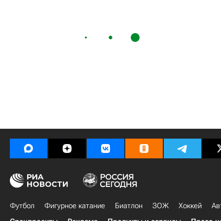
Футбол
Фигурное катание
Биатлон
ЗОЖ
Хоккей
Ав