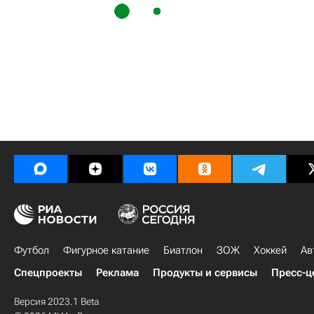
Футбол
Фигурное катание
Биатлон
ЗОЖ
Хоккей
Ав
Спецпроекты
Реклама
Продукты и сервисы
Пресс-ц
Версия 2023.1 Beta