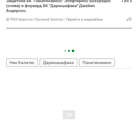
Защитник БК "Панатинаикос" Элефтериос Бохоридис
1 из 5
(слева) и форвард БК "Дарюшафака" Джеймс
Андерсон.
© РИА Новости / Евгений Биятов
Перейти в медиабанк
Ник Калатес
Дарюшшафака
Панатинаикос