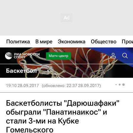
Политика
В мире
Экономика
Общество
Про
Матч-центр
Баскетбол
19:10 28.09.2017
(обновлено: 22:37 28.09.2017)
Баскетболисты "Дарюшафаки"
обыграли "Панатинаикос" и
стали 3-ми на Кубке
Гомельского