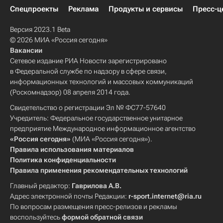
Спецпроекты
Реклама
Продукты и сервисы
Пресс-ц
Версия 2023.1 Beta
© 2026 МИА «Россия сегодня»
Вакансии
Сетевое издание РИА Новости зарегистрировано
в Федеральной службе по надзору в сфере связи,
информационных технологий и массовых коммуникаций
(Роскомнадзор) 08 апреля 2014 года.
Свидетельство о регистрации Эл № ФС77-57640
Учредитель: Федеральное государственное унитарное
предприятие Международное информационное агентство
«Россия сегодня»
(МИА «Россия сегодня»).
Правила использования материалов
Политика конфиденциальности
Правила применения рекомендательных технологий
Главный редактор:
Гаврилова А.В.
Адрес электронной почты Редакции:
r-sport.internet@ria.ru
По вопросам размещения пресс-релизов и рекламы
воспользуйтесь
формой обратной связи