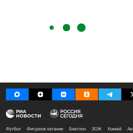
Футбол
Фигурное катание
Биатлон
ЗОЖ
Хоккей
Ав