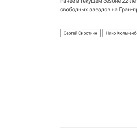
Ранее в текущем сезоне 22-ле
свободных заездов на Гран-пр
Сергей Сироткин
Нико Хюлькенб