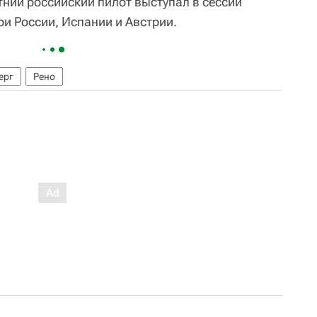
тний российский пилот выступал в сессии
и России, Испании и Австрии.
ерг
Рено