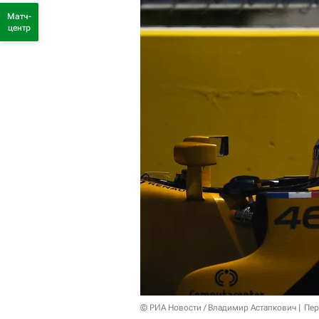
Матч-
центр
© РИА Новости / Владимир Астапкович
Пер