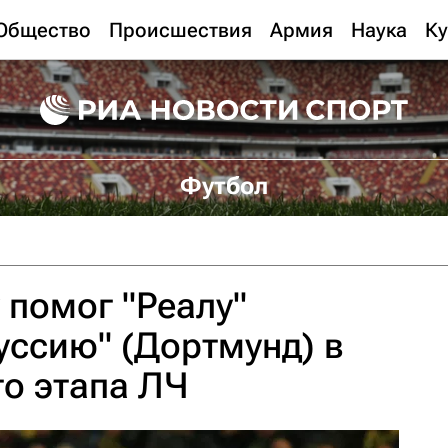
Общество
Происшествия
Армия
Наука
Ку
Футбол
 помог "Реалу"
уссию" (Дортмунд) в
го этапа ЛЧ