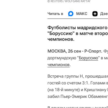
© REUTERS / WOLFGANG RATTAY
Читать в
МАКС
Дзе
Футболисты мадридского
"Боруссию" в матче второ
чемпионов.
МОСКВА, 26 сен - Р-Спорт.
Фу
дортмундскую "
Боруссию
" в 
чемпионов
.
Встреча группы Н, прошедшая
гостей со счетом 3:1. Голами
(на 18-й минуте) и Криштиану 
забил Пьер-Эмерик Обамеянг
В другом матче группы англий