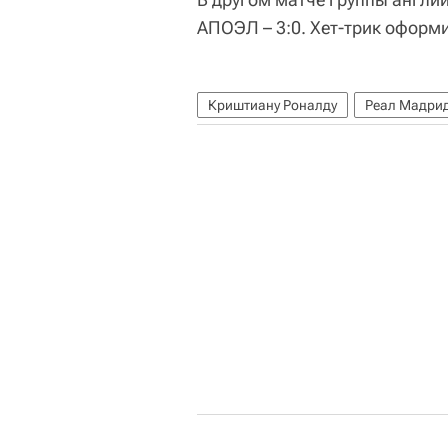
АПОЭЛ – 3:0. Хет-трик оформил
Криштиану Роналду
Реал Мадри