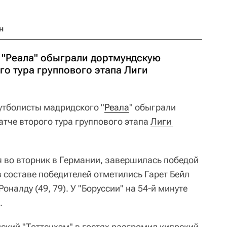
н
 "Реала" обыграли дортмундскую
го тура группового этапа Лиги
тболисты мадридского "
Реала
" обыграли
матче второго тура группового этапа
Лиги 
 во вторник в Германии, завершилась победой
 в составе победителей отметились Гарет Бейл
Роналду (49, 79). У "Боруссии" на 54-й минуте
.
ский "Тоттенхэм" в гостях разгромил кипрский