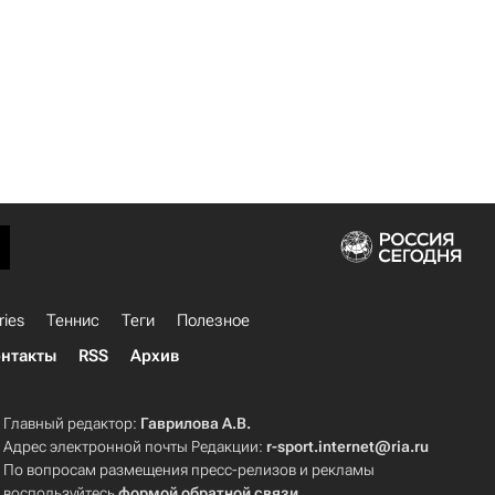
ries
Теннис
Теги
Полезное
нтакты
RSS
Архив
Главный редактор:
Гаврилова А.В.
Адрес электронной почты Редакции:
r-sport.internet@ria.ru
По вопросам размещения пресс-релизов и рекламы
воспользуйтесь
формой обратной связи