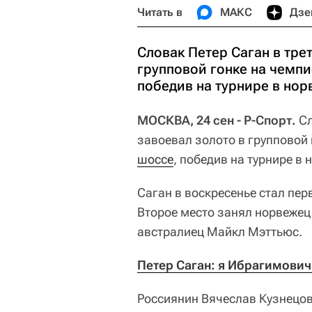
Читать в
МАКС
Дзе
Словак Петер Саган в тре
групповой гонке на чемпи
победив на турнире в нор
МОСКВА, 24 сен - Р-Спорт.
Сл
завоевал золото в групповой
шоссе
, победив на турнире в
Саган в воскресенье стал пер
Второе место занял норвежец
австралиец Майкл Мэттьюс.
Петер Саган: я Ибрагимович
Россиянин Вячеслав Кузнецов 