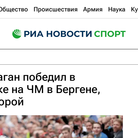
Общество
Происшествия
Армия
Наука
Ку
ган победил в
ке на ЧМ в Бергене,
торой