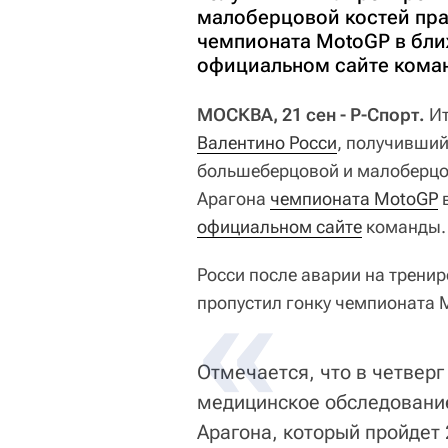
малоберцовой костей пра
чемпионата MotoGP в бли
официальном сайте кома
МОСКВА, 21 сен - Р-Спорт.
Ит
Валентино Росси
, получивший
большеберцовой и малоберцов
Арагона
чемпионата MotoGP
в
официальном сайте
команды.
Росси после аварии на трени
пропустил гонку чемпионата 
Отмечается, что в четвер
медицинское обследование
Арагона, который пройдет 