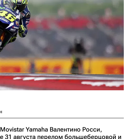
н
Movistar Yamaha Валентино Росси,
е 31 августа перелом большеберцовой и