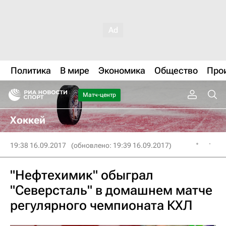
Политика
В мире
Экономика
Общество
Про
Матч-центр
Хоккей
19:38 16.09.2017
(обновлено: 19:39 16.09.2017)
"Нефтехимик" обыграл
"Северсталь" в домашнем матче
регулярного чемпионата КХЛ