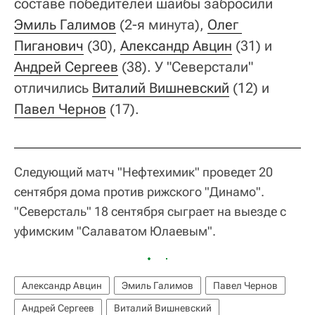
составе победителей шайбы забросили
Эмиль Галимов
(2-я минута),
Олег 
Пиганович
(30),
Александр Авцин
(31) и
Андрей Сергеев
(38). У "Северстали"
отличились
Виталий Вишневский
(12) и
Павел Чернов
(17).
Следующий матч "Нефтехимик" проведет 20
сентября дома против рижского "Динамо".
"Северсталь" 18 сентября сыграет на выезде с
уфимским "Салаватом Юлаевым".
Александр Авцин
Эмиль Галимов
Павел Чернов
Андрей Сергеев
Виталий Вишневский