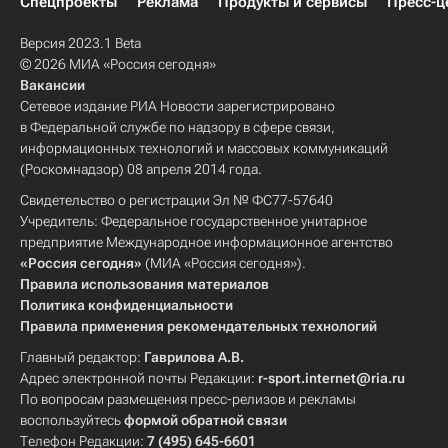
Спецпроекты
Реклама
Продукты и сервисы
Пресс-ц
Версия 2023.1 Beta
© 2026 МИА «Россия сегодня»
Вакансии
Сетевое издание РИА Новости зарегистрировано
в Федеральной службе по надзору в сфере связи,
информационных технологий и массовых коммуникаций
(Роскомнадзор) 08 апреля 2014 года.
Свидетельство о регистрации Эл № ФС77-57640
Учредитель: Федеральное государственное унитарное
предприятие Международное информационное агентство
«Россия сегодня»
(МИА «Россия сегодня»).
Правила использования материалов
Политика конфиденциальности
Правила применения рекомендательных технологий
Главный редактор:
Гаврилова А.В.
Адрес электронной почты Редакции:
r-sport.internet@ria.ru
По вопросам размещения пресс-релизов и рекламы
воспользуйтесь
формой обратной связи
Телефон Редакции:
7 (495) 645-6601