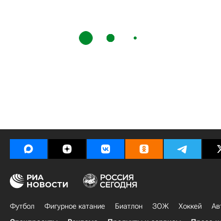
Футбол
Фигурное катание
Биатлон
ЗОЖ
Хоккей
Ав