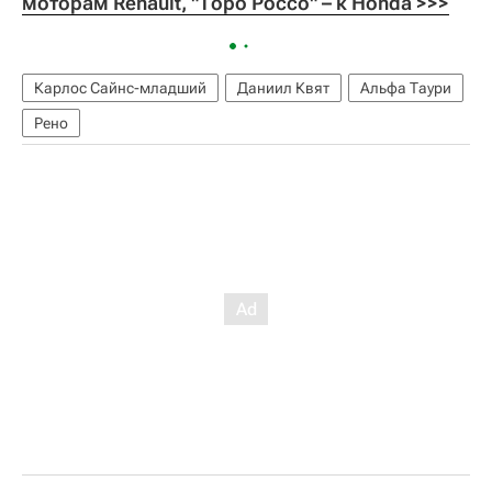
моторам Renault, "Торо Россо" – к Honda >>>
Карлос Сайнс-младший
Даниил Квят
Альфа Таури
Рено