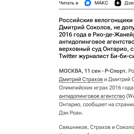
Читать в
МАКС
Дзе
Российские велогонщики
Дмитрий Соколов, не доп
2016 года в Рио-де-Жаней
антидопинговое агентств
верховный суд Онтарио, 
Twitter журналист Би-би-с
МОСКВА, 11 сен - Р-Спорт.
Ро
Дмитрий Страхов
и Дмитрий С
Олимпийских играх 2016 года
антидопинговое агентство
(W
Онтарио, сообщает на страни
Дэн Роан.
Свешников, Страхов и Соколо