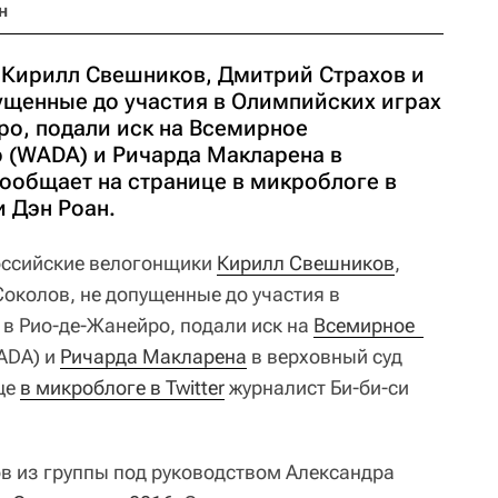
н
 Кирилл Свешников, Дмитрий Страхов и
ущенные до участия в Олимпийских играх
ро, подали иск на Всемирное
о (WADA) и Ричарда Макларена в
сообщает на странице в микроблоге в
и Дэн Роан.
ссийские велогонщики
Кирилл Свешников
,
околов, не допущенные до участия в
 в Рио-де-Жанейро, подали иск на
Всемирное  
ADA) и
Ричарда Макларена
в верховный суд
це
в микроблоге в Twitter
журналист Би-би-си
в из группы под руководством Александра