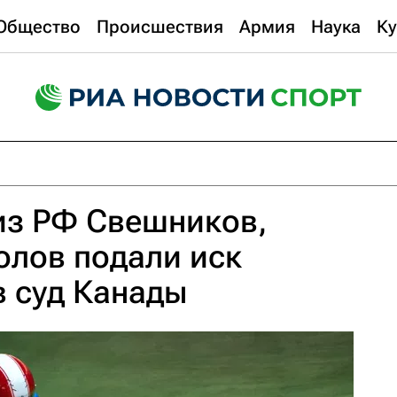
Общество
Происшествия
Армия
Наука
Ку
из РФ Свешников,
олов подали иск
 суд Канады