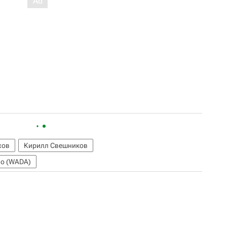
хов
Кирилл Свешников
во (WADA)