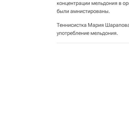
концентрации мельдония в ор
были амнистированы.
Теннисистка Мария Шарапова
употребление мельдония.