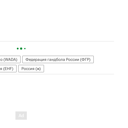
во (WADA)
Федерация гандбола России (ФГР)
я (EHF)
Россия (ж)