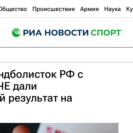
Общество
Происшествия
Армия
Наука
Ку
ндболисток РФ с
ЧЕ дали
 результат на