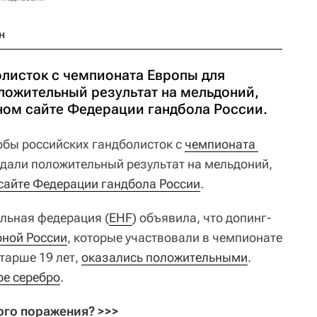
н
листок с чемпионата Европы для
оложительный результат на мельдоний,
ом сайте Федерации гандбола России.
бы российских гандболисток с
чемпионата 
т дали положительный результат на мельдоний,
сайте Федерации гандбола России
.
ольная федерация (
EHF
) объявила, что допинг-
рной России
, которые участвовали в чемпионате
тарше 19 лет,
оказались положительными
.
ре серебро
.
ого поражения? >>>