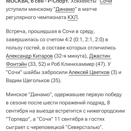
МОСКВА, 6 сен - Р-Спорт.
Хоккеисты "
Сочи
"
уступили минскому "
Динамо
" в матче
регулярного чемпионата
КХЛ
.
Встреча, прошедшая в Сочи в среду,
завершилась со счетом 4:2 (0:1, 2:1, 2:0) в
пользу гостей, в составе которых отличились
Александр Китаров
(32-я минута),
Джастин 
Фонтэйн
(33, 52) и Роб Клинкхаммер (47). У
"Сочи" шайбы забросили
Алексей Цветков
(3) и
Вадим Щегольков (35).
Минское "Динамо", одержавшее первую победу
в сезоне после шести поражений подряд, 8
сентября на выезде встретится с нижегородским
"Торпедо", а "Сочи" 11 сентября в гостях
сыграет с череповецкой "Северсталью".