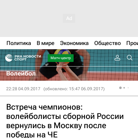
Политика
В мире
Экономика
Общество
Про
Матч-центр
Волейбол
22:28 04.09.2017
(обновлено: 15:47 06.09.2017)
Встреча чемпионов:
волейболисты сборной России
вернулись в Москву после
победы на ЧЕ