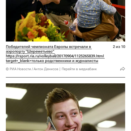
Победителей чемпионата Европы встречали в 
2 из 10
аэропорту "Шереметьево" 
https://rsport.ria.ru/volleyball/20170904/1125265839.html 
target=_blank>только родственники и журналисты
© РИА Новости / Антон Денисов
Перейти в медиабанк