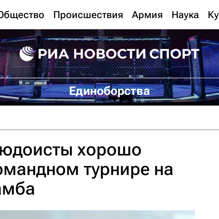
Общество
Происшествия
Армия
Наука
Ку
Единоборства
зюдоисты хорошо
омандном турнире на
амба