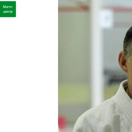
Матч-
центр