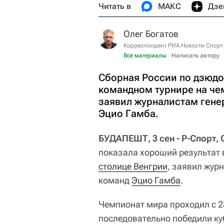
Читать в
МАКС
Дзе
Олег Богатов
Корреспондент РИА Новости Спорт
Все материалы
Написать автору
Сборная России по дзюдо
командном турнире на че
заявил журналистам ген
Эцио Гамба.
БУДАПЕШТ, 3 сен - Р-Спорт, 
показала хороший результат 
столице Венгрии
, заявил жур
команд
Эцио Гамба
.
Чемпионат мира проходил с 28
последовательно победили куб