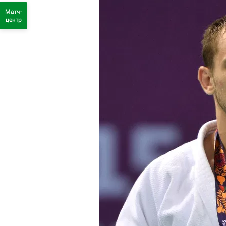
Матч-
центр