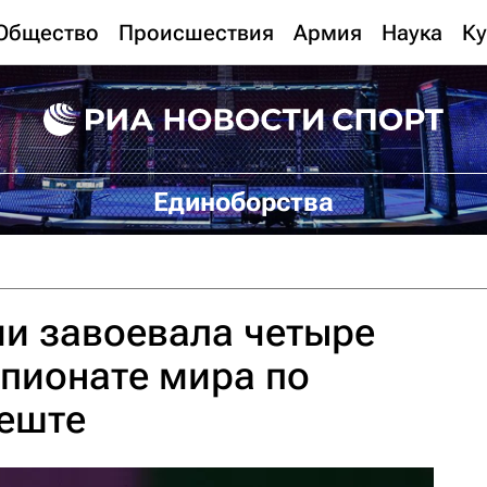
Общество
Происшествия
Армия
Наука
Ку
Единоборства
и завоевала четыре
пионате мира по
пеште