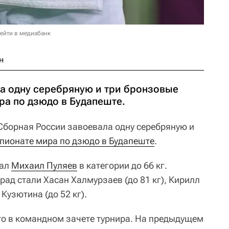
ейти в медиабанк
н
а одну серебряную и три бронзовые
ра по дзюдо в Будапеште.
борная России завоевала одну серебряную и
пионате мира по дзюдо в Будапеште
.
вал
Михаил Пуляев
в категории до 66 кг.
ад стали Хасан Халмурзаев (до 81 кг), Кирилл
 Кузютина (до 52 кг).
то в командном зачете турнира. На предыдущем