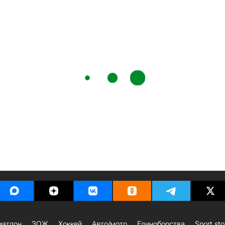
иатлон
ЗОЖ
Хоккей
Авто/мото
Единоборства
Sport sto