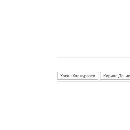
Хасан Халмурзаев
Кирилл Дени