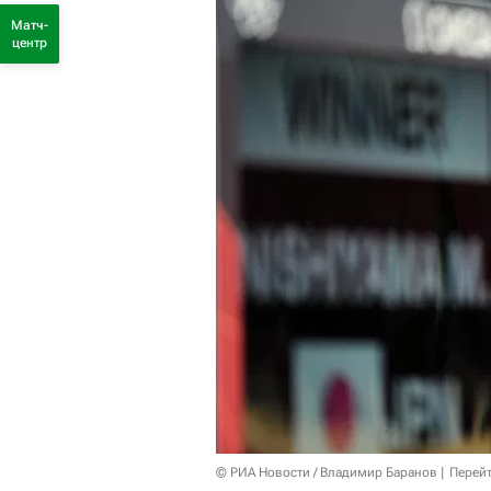
Матч-
центр
© РИА Новости / Владимир Баранов
Перейт