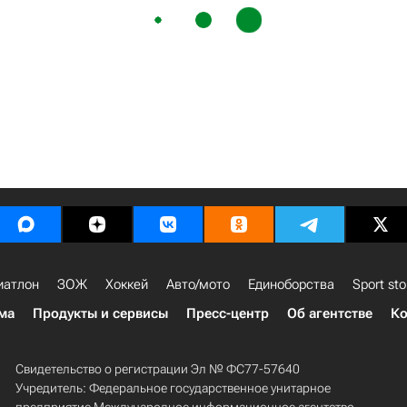
иатлон
ЗОЖ
Хоккей
Авто/мото
Единоборства
Sport sto
ма
Продукты и сервисы
Пресс-центр
Об агентстве
Ко
Свидетельство о регистрации Эл № ФС77-57640
Учредитель: Федеральное государственное унитарное