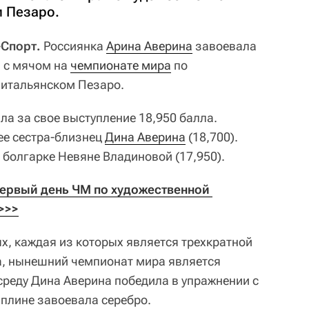
м Пезаро.
-Спорт.
Россиянка
Арина Аверина
завоевала
 с мячом на
чемпионате мира
по
 итальянском Пезаро.
ла за свое выступление 18,950 балла.
ее сестра-близнец
Дина Аверина
(18,700).
 болгарке Невяне Владиновой (17,950).
ервый день ЧМ по художественной 
>>>
х, каждая из которых является трехкратной
а, нынешний чемпионат мира является
среду Дина Аверина победила в упражнении с
иплине завоевала серебро.