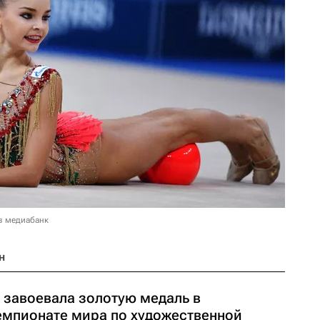
в медиабанк
н
 завоевала золотую медаль в
емпионате мира по художественной