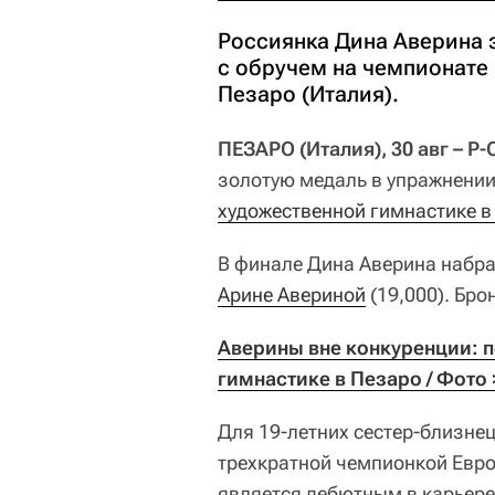
Россиянка Дина Аверина 
с обручем на чемпионате
Пезаро (Италия).
ПЕЗАРО (Италия), 30 авг – Р-
золотую медаль в упражнении
художественной гимнастике в
В финале Дина Аверина набрал
Арине Авериной
(19,000). Бро
Аверины вне конкуренции: п
гимнастике в Пезаро / Фото 
Для 19-летних сестер-близне
трехкратной чемпионкой Евр
является дебютным в карьере