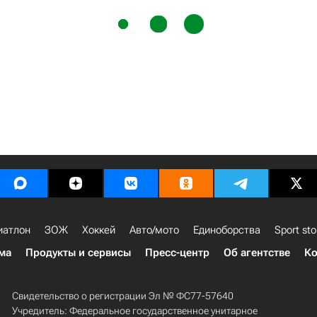
иатлон
ЗОЖ
Хоккей
Авто/мото
Единоборства
Sport sto
ма
Продукты и сервисы
Пресс-центр
Об агентстве
Ко
Свидетельство о регистрации Эл № ФС77-57640
Учредитель: Федеральное государственное унитарное