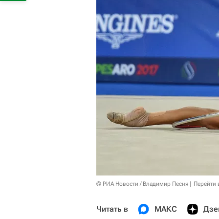
© РИА Новости / Владимир Песня
Перейти 
Читать в
МАКС
Дзе