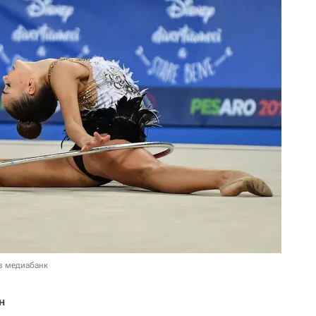
в медиабанк
н