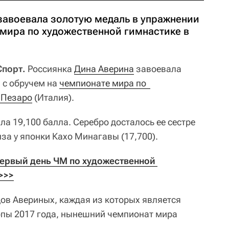
завоевала золотую медаль в упражнении
 мира по художественной гимнастике в
Спорт.
Россиянка
Дина Аверина
завоевала
 с обручем на
чемпионате мира по  
 Пезаро
(Италия).
а 19,100 балла. Серебро досталось ее сестре
нза у японки Кахо Минагавы (17,700).
ервый день ЧМ по художественной 
>>>
цов Авериных, каждая из которых является
опы 2017 года, нынешний чемпионат мира
.