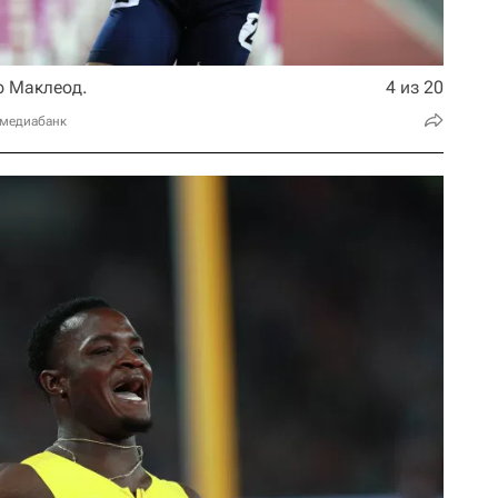
р Маклеод.
4 из 20
 медиабанк