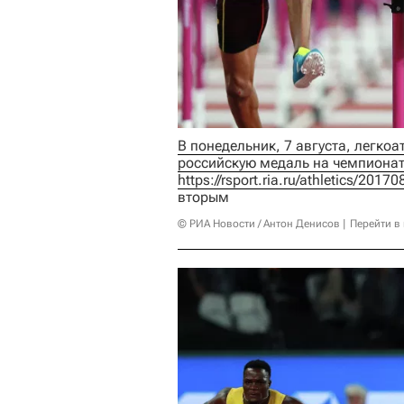
В понедельник, 7 августа, легко
https://rsport.ria.ru/athletics/201
вторым
© РИА Новости / Антон Денисов
Перейти в