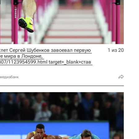
атлет Сергей Шубенков завоевал первую 
1 из 20
российскую медаль на чемпионате мира в Лондоне, 
70807/1123954599.html target=_blank>став 
 медиабанк