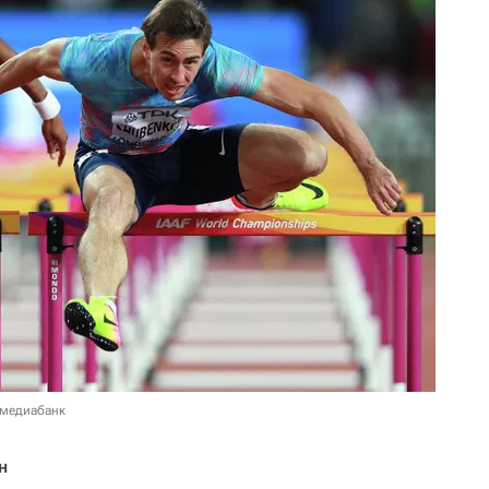
 медиабанк
н