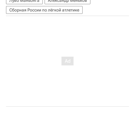
Луво Маньонга
Александр Меньков
Сборная России по лёгкой атлетике