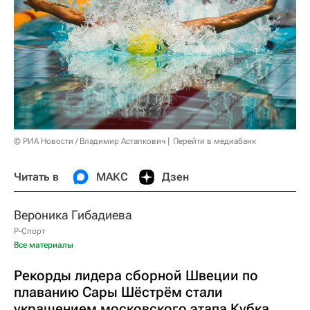
© РИА Новости / Владимир Астапкович
Перейти в медиабанк
Читать в
МАКС
Дзен
Вероника Гибадиева
Р-Спорт
Все материалы
Рекорды лидера сборной Швеции по
плаванию Сары Шёстрём стали
украшением московского этапа Кубка