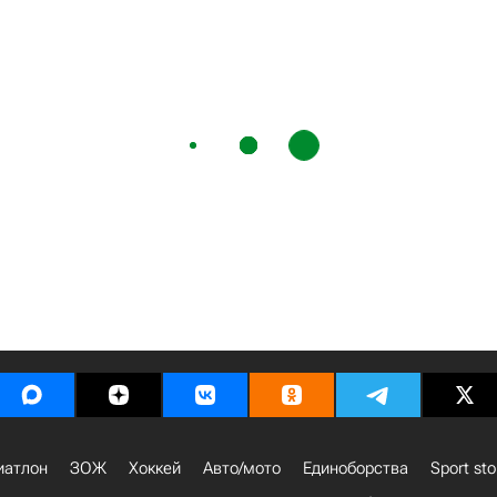
иатлон
ЗОЖ
Хоккей
Авто/мото
Единоборства
Sport sto