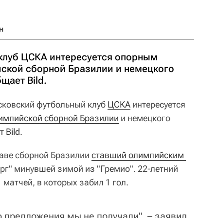
н
клуб ЦСКА интересуется опорным
ской сборной Бразилии и немецкого
щает Bild.
ковский футбольный клуб
ЦСКА
интересуется
импийской сборной Бразилии
и немецкого
 Bild
.
таве сборной Бразилии
ставший олимпийским 
ург" минувшей зимой из "Гремио". 22-летний
 матчей, в которых забил 1 гол.
о предложения мы не получали", – заявил