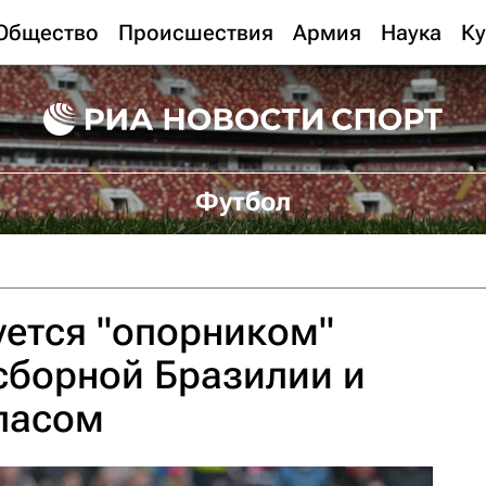
Общество
Происшествия
Армия
Наука
Ку
Футбол
ется "опорником"
сборной Бразилии и
ласом