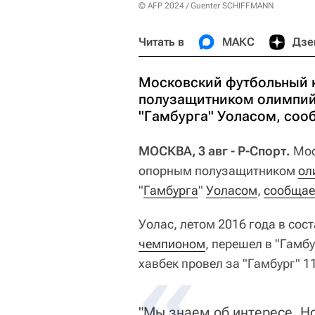
© AFP 2024 / Guenter SCHIFFMANN
Читать в
МАКС
Дзе
Московский футбольный 
полузащитником олимпий
"Гамбурга" Уоласом, сооб
МОСКВА, 3 авг - Р-Спорт.
Мос
опорным полузащитником
ол
"
Гамбурга
"
Уоласом
,
сообщает
Уолас, летом 2016 года в сос
чемпионом
, перешел в "Гамб
хавбек провел за "Гамбург" 11
"Мы знаем об интересе. Н