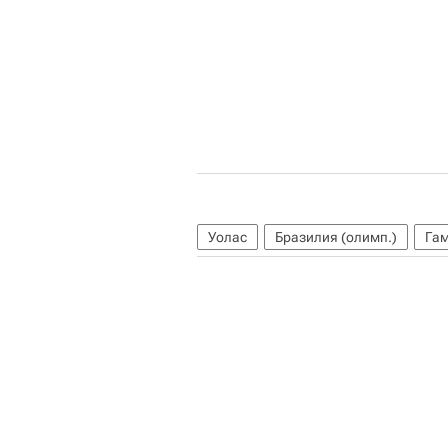
Уолас
Бразилия (олимп.)
Гам