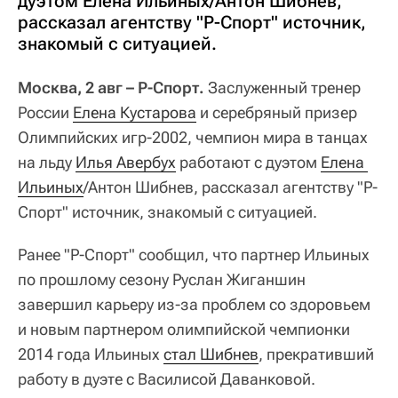
дуэтом Елена Ильиных/Антон Шибнев,
рассказал агентству "Р-Спорт" источник,
знакомый с ситуацией.
Москва, 2 авг – Р-Спорт.
Заслуженный тренер
России
Елена Кустарова
и серебряный призер
Олимпийских игр-2002, чемпион мира в танцах
на льду
Илья Авербух
работают с дуэтом
Елена 
Ильиных
/Антон Шибнев, рассказал агентству "Р-
Спорт" источник, знакомый с ситуацией.
Ранее "Р-Спорт" сообщил, что партнер Ильиных
по прошлому сезону Руслан Жиганшин
завершил карьеру из-за проблем со здоровьем
и новым партнером олимпийской чемпионки
2014 года Ильиных
стал Шибнев
, прекративший
работу в дуэте с Василисой Даванковой.