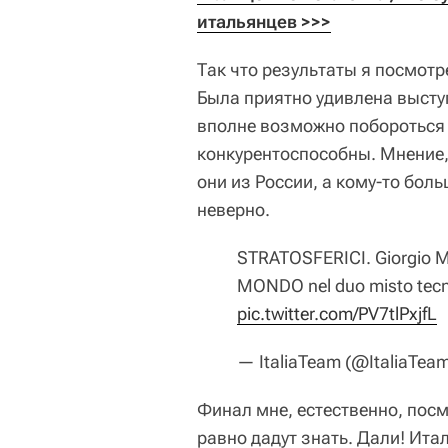
итальянцев >>>
Так что результаты я посмотр
Была приятно удивлена выступ
вполне возможно побороться 
конкурентоспособны. Мнение, 
они из России, а кому-то боль
неверно.
STRATOSFERICI. Giorgio M
MONDO nel duo misto tecni
pic.twitter.com/PV7tlPxjfL
— ItaliaTeam (@ItaliaTeam
Финал мне, естественно, посм
равно дадут знать. Дали! Ита