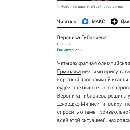
© Фото : Официальный сайт спортсменки
Читать в
МАКС
Дзе
Вероника Гибадиева
Р-Спорт
Все материалы
Четырехкратная олимпийская
Ермакова
незримо присутству
короткой программой итальян
судействе было много споров 
Вероника Гибадиева решила уз
Джорджо Минисини, вокруг по
спросить о теме произвольной
всей этой ситуацией, находясь