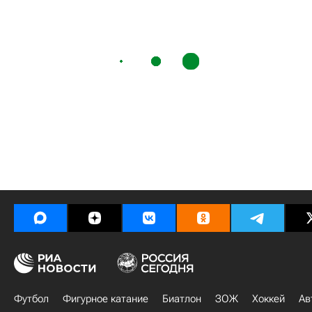
Футбол
Фигурное катание
Биатлон
ЗОЖ
Хоккей
Ав