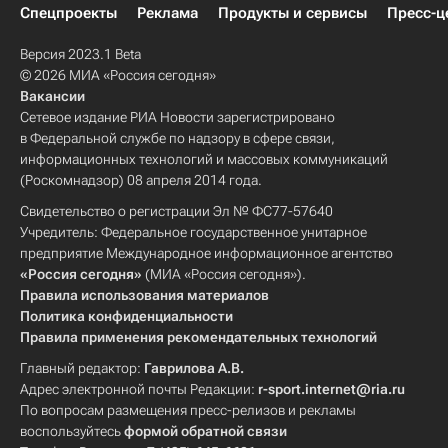
Спецпроекты
Реклама
Продукты и сервисы
Пресс-ц
Версия 2023.1 Beta
© 2026 МИА «Россия сегодня»
Вакансии
Сетевое издание РИА Новости зарегистрировано
в Федеральной службе по надзору в сфере связи,
информационных технологий и массовых коммуникаций
(Роскомнадзор) 08 апреля 2014 года.
Свидетельство о регистрации Эл № ФС77-57640
Учредитель: Федеральное государственное унитарное
предприятие Международное информационное агентство
«Россия сегодня»
(МИА «Россия сегодня»).
Правила использования материалов
Политика конфиденциальности
Правила применения рекомендательных технологий
Главный редактор:
Гаврилова А.В.
Адрес электронной почты Редакции:
r-sport.internet@ria.ru
По вопросам размещения пресс-релизов и рекламы
воспользуйтесь
формой обратной связи