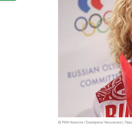
© РИА Новости / Екатерина Чеснокова
Пер