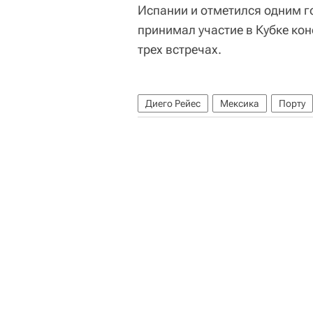
Испании и отметился одним г
принимал участие в Кубке ко
трех встречах.
Диего Рейес
Мексика
Порту