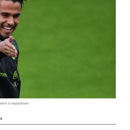
ейти в медиабанк
н