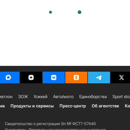
иатлон
ЗОЖ
Хоккей
Авто/мото
Единоборства
Sport sto
ма
Продукты и сервисы
Пресс-центр
Об агентстве
Ко
Свидетельство о регистрации Эл № ФС77-57640
Учредитель: Федеральное государственное унитарное