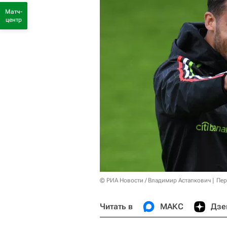
Матч-
центр
© РИА Новости / Владимир Астапкович
Пер
Читать в
МАКС
Дзе