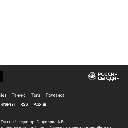
ries
Теннис
Теги
Полезное
нтакты
RSS
Архив
Главный редактор:
Гаврилова А.В.
Адрес электронной почты Редакции:
r-sport.internet@ria.ru