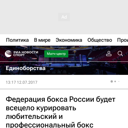
Политика
В мире
Экономика
Общество
Про
Матч-центр
Единоборства
13:17 12.07.2017
Федерация бокса России будет
всецело курировать
любительский и
профессиональный бокс