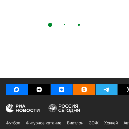
Футбол
Фигурное катание
Биатлон
ЗОЖ
Хоккей
Ав