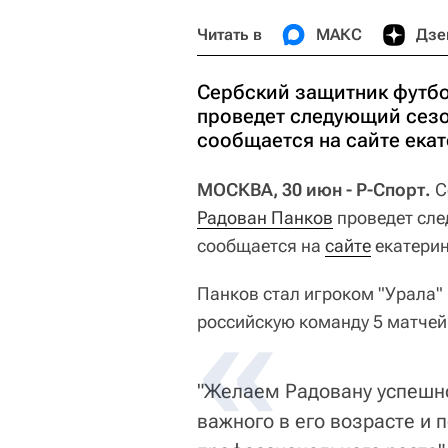
Читать в
МАКС
Дзе
Сербский защитник футбо
проведет следующий сезон
сообщается на сайте ека
МОСКВА, 30 июн - Р-Спорт.
С
Радован Панков
проведет сле
сообщается на
сайте
екатерин
Панков стал игроком "Урала" в
российскую команду 5 матчей
"Желаем Радовану успешно
важного в его возрасте и 