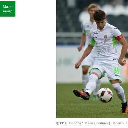
Матч-
центр
© РИА Новости / Павел Лисицын
Перейти в