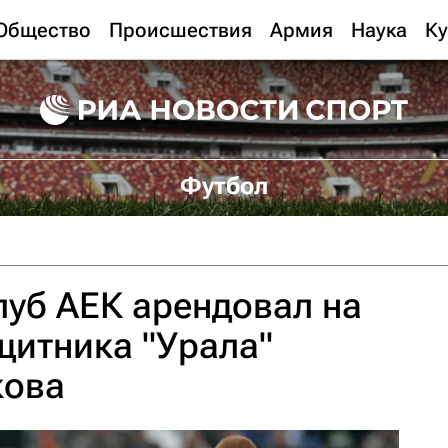
Общество
Происшествия
Армия
Наука
Ку
Футбол
уб АЕК арендовал на
щитника "Урала"
кова