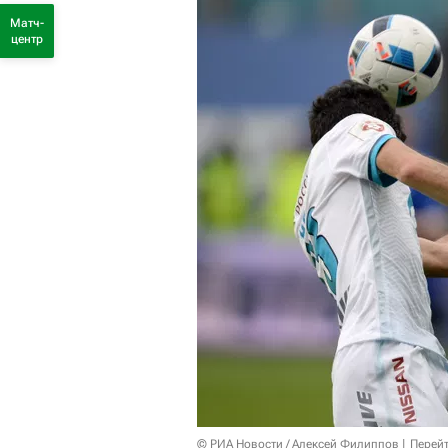
Матч-
центр
© РИА Новости / Алексей Филиппов
Перейт