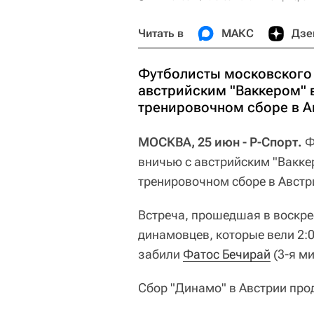
Читать в
МАКС
Дзе
Футболисты московского 
австрийским "Ваккером" 
тренировочном сборе в А
МОСКВА, 25 июн - Р-Спорт.
Ф
вничью с австрийским "Вакке
тренировочном сборе в Австр
Встреча, прошедшая в воскрес
динамовцев, которые вели 2:0
забили
Фатос Бечирай
(3-я ми
Сбор "Динамо" в Австрии прод