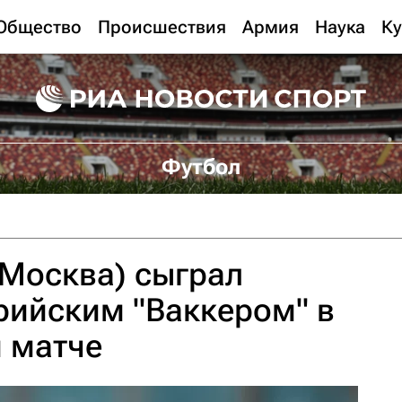
Общество
Происшествия
Армия
Наука
Ку
Футбол
(Москва) сыграл
рийским "Ваккером" в
 матче