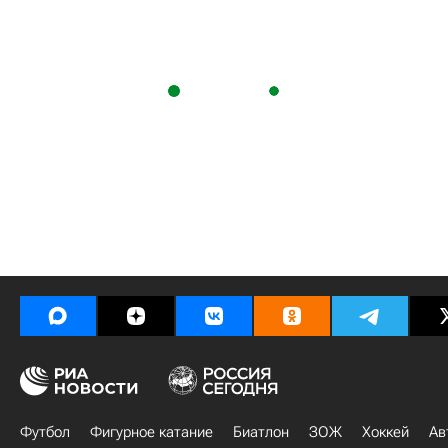
Футбол
Фигурное катание
Биатлон
ЗОЖ
Хоккей
Ав