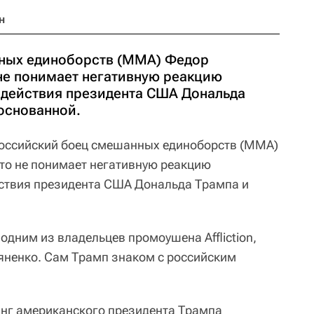
н
ных единоборств (ММА) Федор
 не понимает негативную реакцию
 действия президента США Дональда
основанной.
оссийский боец смешанных единоборств (ММА)
то не понимает негативную реакцию
йствия президента США Дональда Трампа и
дним из владельцев промоушена Affliction,
яненко. Сам Трамп знаком с российским
инг американского президента Трампа