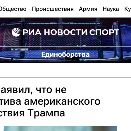
Общество
Происшествия
Армия
Наука
Ку
Единоборства
аявил, что не
тива американского
ствия Трампа